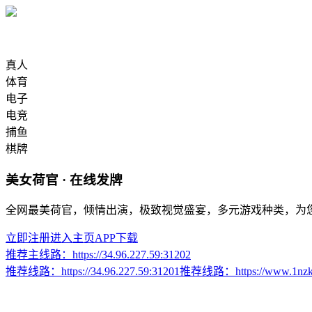
真人
体育
电子
电竞
捕鱼
棋牌
美女荷官 · 在线发牌
全网最美荷官，倾情出演，极致视觉盛宴，多元游戏种类，为
立即注册
进入主页
APP下载
推荐主线路：
https://34.96.227.59:31202
推荐线路：
https://34.96.227.59:31201
推荐线路：
https://www.1nz