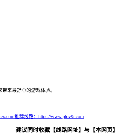
您带来最舒心的游戏体验。
kex.com
推荐线路：
https://www.plov9r.com
建议同时收藏【线路网址】与【本网页】