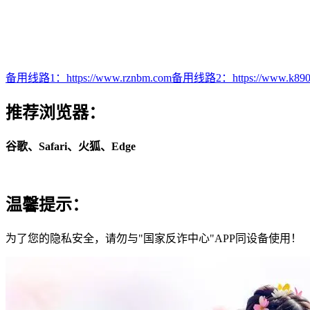
备用线路
1
：
https://www.rznbm.com
备用线路
2
：
https://www.k89
推荐浏览器：
谷歌、Safari、火狐、Edge
温馨提示：
为了您的隐私安全，请勿与"国家反诈中心"APP同设备使用！