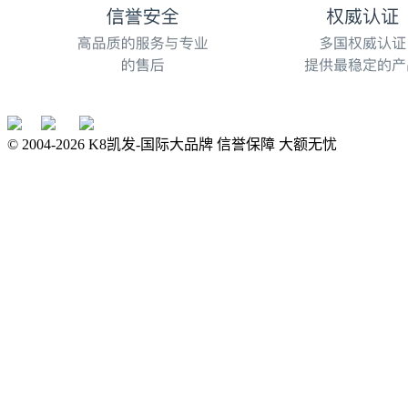
© 2004-
2026
K8凯发-国际大品牌 信誉保障 大额无忧