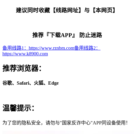
建议同时收藏【线路网址】与【本网页】
推荐『下载APP』 防止迷路
备用线路
1
：
https://www.rznbm.com
备用线路
2
：
https://www.k8900.com
推荐浏览器：
谷歌、Safari、火狐、Edge
温馨提示：
为了您的隐私安全，请勿与"国家反诈中心"APP同设备使用！