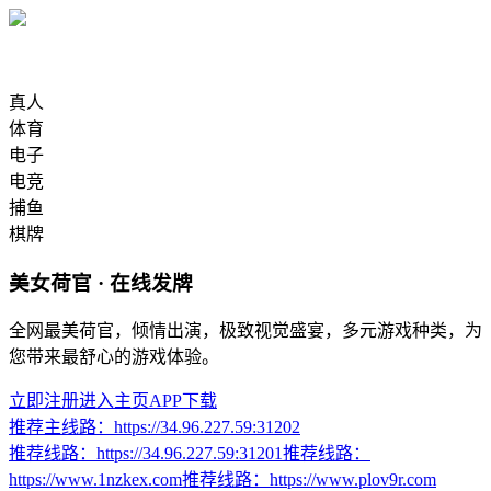
真人
体育
电子
电竞
捕鱼
棋牌
美女荷官 · 在线发牌
全网最美荷官，倾情出演，极致视觉盛宴，多元游戏种类，为
您带来最舒心的游戏体验。
立即注册
进入主页
APP下载
推荐主线路：
https://34.96.227.59:31202
推荐线路：
https://34.96.227.59:31201
推荐线路：
https://www.1nzkex.com
推荐线路：
https://www.plov9r.com