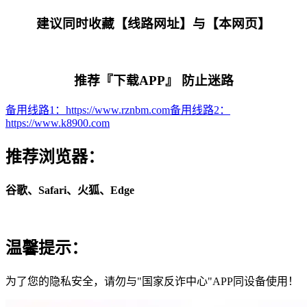
建议同时收藏【线路网址】与【本网页】
推荐『下载APP』 防止迷路
备用线路
1
：
https://www.rznbm.com
备用线路
2
：
https://www.k8900.com
推荐浏览器：
谷歌、Safari、火狐、Edge
温馨提示：
为了您的隐私安全，请勿与"国家反诈中心"APP同设备使用！