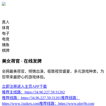
真人
体育
电子
电竞
捕鱼
棋牌
美女荷官 · 在线发牌
全网最美荷官，倾情出演，极致视觉盛宴，多元游戏种类，为
您带来最舒心的游戏体验。
立即注册
进入主页
APP下载
推荐主线路：
https://34.96.227.59:31202
推荐线路：
https://34.96.227.59:31201
推荐线路：
https://www.1nzkex.com
推荐线路：
https://www.plov9r.com