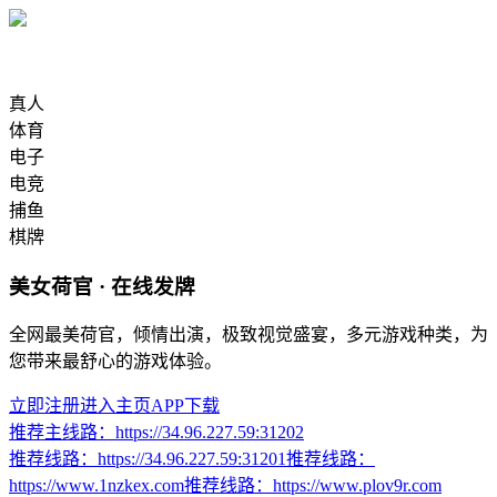
真人
体育
电子
电竞
捕鱼
棋牌
美女荷官 · 在线发牌
全网最美荷官，倾情出演，极致视觉盛宴，多元游戏种类，为
您带来最舒心的游戏体验。
立即注册
进入主页
APP下载
推荐主线路：
https://34.96.227.59:31202
推荐线路：
https://34.96.227.59:31201
推荐线路：
https://www.1nzkex.com
推荐线路：
https://www.plov9r.com