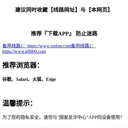
建议同时收藏【线路网址】与【本网页】
推荐『下载APP』 防止迷路
备用线路
1
：
https://www.rznbm.com
备用线路
2
：
https://www.k8900.com
推荐浏览器：
谷歌、Safari、火狐、Edge
温馨提示：
为了您的隐私安全，请勿与"国家反诈中心"APP同设备使用！