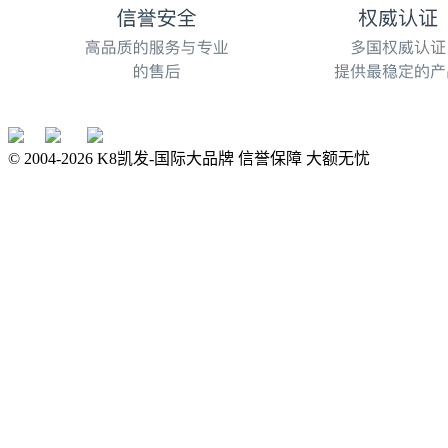
© 2004-
2026
K8凯发-国际大品牌 信誉保障 大额无忧