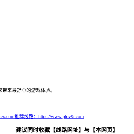
您带来最舒心的游戏体验。
kex.com
推荐线路：
https://www.plov9r.com
建议同时收藏【线路网址】与【本网页】