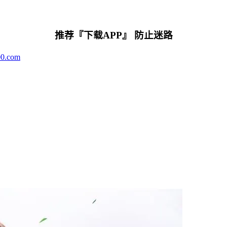
推荐『下载APP』 防止迷路
00.com