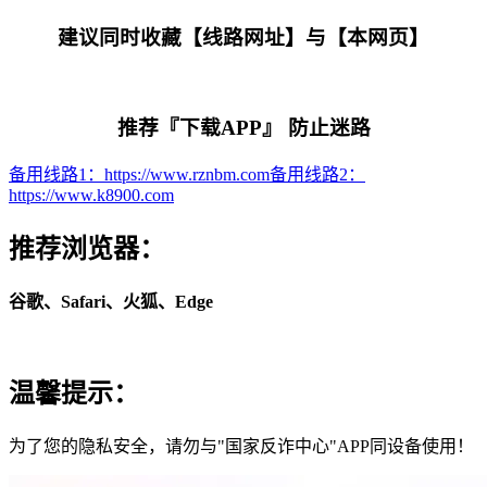
建议同时收藏【线路网址】与【本网页】
推荐『下载APP』 防止迷路
备用线路
1
：
https://www.rznbm.com
备用线路
2
：
https://www.k8900.com
推荐浏览器：
谷歌、Safari、火狐、Edge
温馨提示：
为了您的隐私安全，请勿与"国家反诈中心"APP同设备使用！