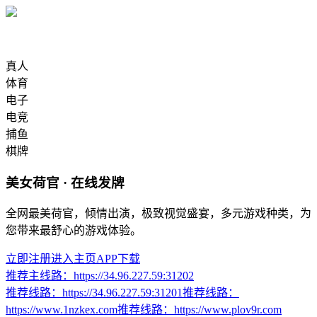
真人
体育
电子
电竞
捕鱼
棋牌
美女荷官 · 在线发牌
全网最美荷官，倾情出演，极致视觉盛宴，多元游戏种类，为
您带来最舒心的游戏体验。
立即注册
进入主页
APP下载
推荐主线路：
https://34.96.227.59:31202
推荐线路：
https://34.96.227.59:31201
推荐线路：
https://www.1nzkex.com
推荐线路：
https://www.plov9r.com