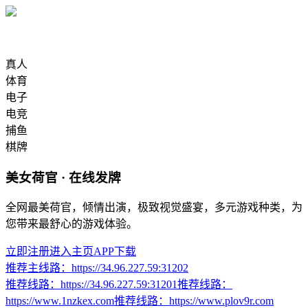
真人
体育
电子
电竞
捕鱼
棋牌
美女荷官 · 在线发牌
全网最美荷官，倾情出演，极致视觉盛宴，多元游戏种类，为
您带来最舒心的游戏体验。
立即注册
进入主页
APP下载
推荐主线路：
https://34.96.227.59:31202
推荐线路：
https://34.96.227.59:31201
推荐线路：
https://www.1nzkex.com
推荐线路：
https://www.plov9r.com