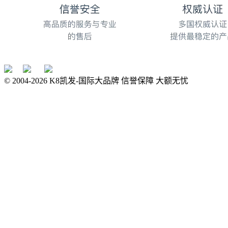
© 2004-
2026
K8凯发-国际大品牌 信誉保障 大额无忧