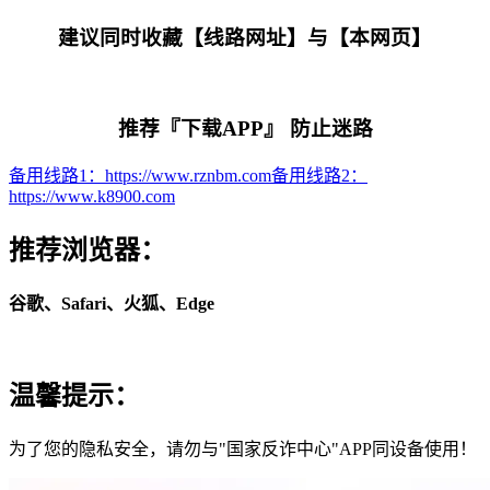
建议同时收藏【线路网址】与【本网页】
推荐『下载APP』 防止迷路
备用线路
1
：
https://www.rznbm.com
备用线路
2
：
https://www.k8900.com
推荐浏览器：
谷歌、Safari、火狐、Edge
温馨提示：
为了您的隐私安全，请勿与"国家反诈中心"APP同设备使用！