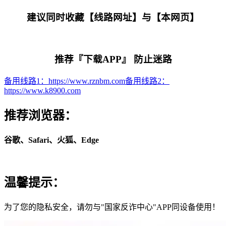
建议同时收藏【线路网址】与【本网页】
推荐『下载APP』 防止迷路
备用线路
1
：
https://www.rznbm.com
备用线路
2
：
https://www.k8900.com
推荐浏览器：
谷歌、Safari、火狐、Edge
温馨提示：
为了您的隐私安全，请勿与"国家反诈中心"APP同设备使用！