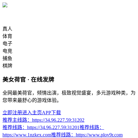
真人
体育
电子
电竞
捕鱼
棋牌
美女荷官 · 在线发牌
全网最美荷官，倾情出演，极致视觉盛宴，多元游戏种类，为
您带来最舒心的游戏体验。
立即注册
进入主页
APP下载
推荐主线路：
https://34.96.227.59:31202
推荐线路：
https://34.96.227.59:31201
推荐线路：
https://www.1nzkex.com
推荐线路：
https://www.plov9r.com