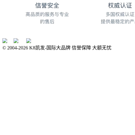
© 2004-
2026
K8凯发-国际大品牌 信誉保障 大额无忧