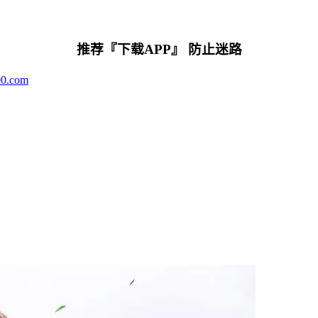
推荐『下载APP』 防止迷路
00.com