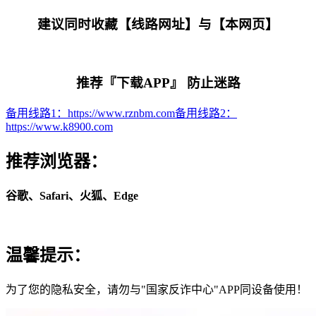
建议同时收藏【线路网址】与【本网页】
推荐『下载APP』 防止迷路
备用线路
1
：
https://www.rznbm.com
备用线路
2
：
https://www.k8900.com
推荐浏览器：
谷歌、Safari、火狐、Edge
温馨提示：
为了您的隐私安全，请勿与"国家反诈中心"APP同设备使用！