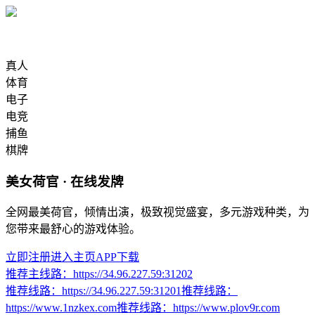
真人
体育
电子
电竞
捕鱼
棋牌
美女荷官 · 在线发牌
全网最美荷官，倾情出演，极致视觉盛宴，多元游戏种类，为
您带来最舒心的游戏体验。
立即注册
进入主页
APP下载
推荐主线路：
https://34.96.227.59:31202
推荐线路：
https://34.96.227.59:31201
推荐线路：
https://www.1nzkex.com
推荐线路：
https://www.plov9r.com