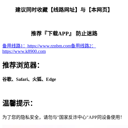
建议同时收藏【线路网址】与【本网页】
推荐『下载APP』 防止迷路
备用线路
1
：
https://www.rznbm.com
备用线路
2
：
https://www.k8900.com
推荐浏览器：
谷歌、Safari、火狐、Edge
温馨提示：
为了您的隐私安全，请勿与"国家反诈中心"APP同设备使用！