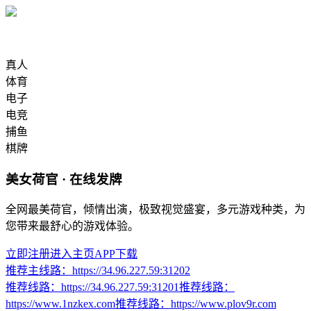
真人
体育
电子
电竞
捕鱼
棋牌
美女荷官 · 在线发牌
全网最美荷官，倾情出演，极致视觉盛宴，多元游戏种类，为
您带来最舒心的游戏体验。
立即注册
进入主页
APP下载
推荐主线路：
https://34.96.227.59:31202
推荐线路：
https://34.96.227.59:31201
推荐线路：
https://www.1nzkex.com
推荐线路：
https://www.plov9r.com