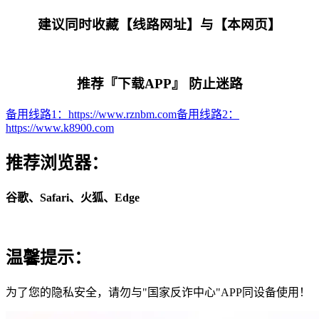
建议同时收藏【线路网址】与【本网页】
推荐『下载APP』 防止迷路
备用线路
1
：
https://www.rznbm.com
备用线路
2
：
https://www.k8900.com
推荐浏览器：
谷歌、Safari、火狐、Edge
温馨提示：
为了您的隐私安全，请勿与"国家反诈中心"APP同设备使用！