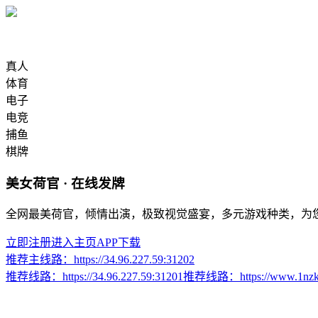
真人
体育
电子
电竞
捕鱼
棋牌
美女荷官 · 在线发牌
全网最美荷官，倾情出演，极致视觉盛宴，多元游戏种类，为
立即注册
进入主页
APP下载
推荐主线路：
https://34.96.227.59:31202
推荐线路：
https://34.96.227.59:31201
推荐线路：
https://www.1nz