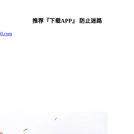
推荐『下载APP』 防止迷路
00.com