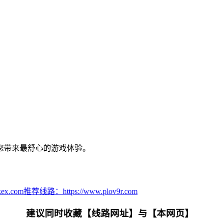
您带来最舒心的游戏体验。
kex.com
推荐线路：
https://www.plov9r.com
建议同时收藏【线路网址】与【本网页】