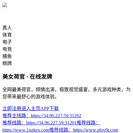
真人
体育
电子
电竞
捕鱼
棋牌
美女荷官 · 在线发牌
全网最美荷官，倾情出演，极致视觉盛宴，多元游戏种类，为
您带来最舒心的游戏体验。
立即注册
进入主页
APP下载
推荐主线路：
https://34.96.227.59:31202
推荐线路：
https://34.96.227.59:31201
推荐线路：
https://www.1nzkex.com
推荐线路：
https://www.plov9r.com