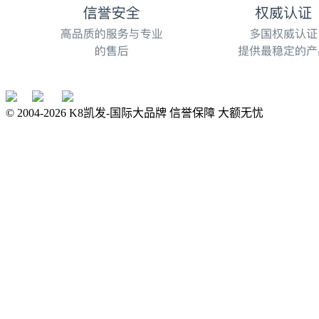
© 2004-
2026
K8凯发-国际大品牌 信誉保障 大额无忧