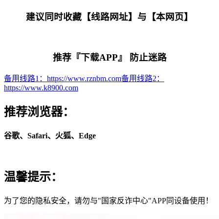
建议同时收藏【线路网址】与【本网页】
推荐『下载APP』 防止迷路
备用线路
1
：
https://www.rznbm.com
备用线路
2
：
https://www.k8900.com
推荐浏览器：
谷歌、Safari、火狐、Edge
温馨提示：
为了您的隐私安全，请勿与"国家反诈中心"APP同设备使用！