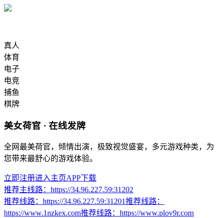
真人
体育
电子
电竞
捕鱼
棋牌
美女荷官 · 在线发牌
全网最美荷官，倾情出演，极致视觉盛宴，多元游戏种类，为
您带来最舒心的游戏体验。
立即注册
进入主页
APP下载
推荐主线路：
https://34.96.227.59:31202
推荐线路：
https://34.96.227.59:31201
推荐线路：
https://www.1nzkex.com
推荐线路：
https://www.plov9r.com