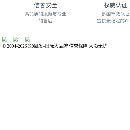
© 2004-
2026
K8凯发-国际大品牌 信誉保障 大额无忧