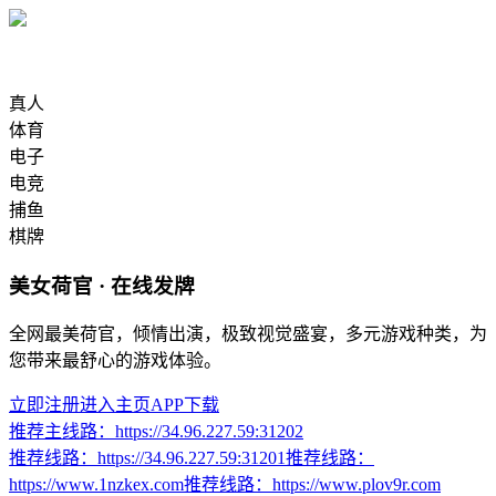
真人
体育
电子
电竞
捕鱼
棋牌
美女荷官 · 在线发牌
全网最美荷官，倾情出演，极致视觉盛宴，多元游戏种类，为
您带来最舒心的游戏体验。
立即注册
进入主页
APP下载
推荐主线路：
https://34.96.227.59:31202
推荐线路：
https://34.96.227.59:31201
推荐线路：
https://www.1nzkex.com
推荐线路：
https://www.plov9r.com