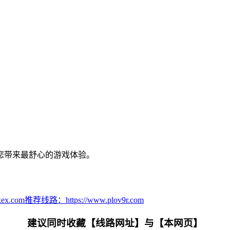
您带来最舒心的游戏体验。
kex.com
推荐线路：
https://www.plov9r.com
建议同时收藏【线路网址】与【本网页】