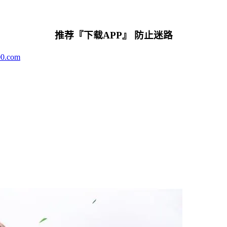
推荐『下载APP』 防止迷路
00.com