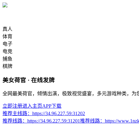
真人
体育
电子
电竞
捕鱼
棋牌
美女荷官 · 在线发牌
全网最美荷官，倾情出演，极致视觉盛宴，多元游戏种类，为
立即注册
进入主页
APP下载
推荐主线路：
https://34.96.227.59:31202
推荐线路：
https://34.96.227.59:31201
推荐线路：
https://www.1nz