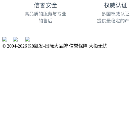
© 2004-
2026
K8凯发-国际大品牌 信誉保障 大额无忧