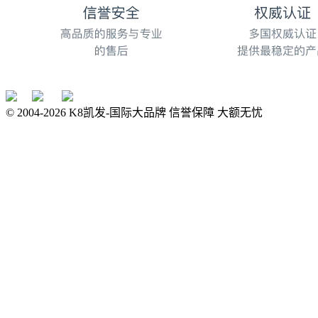
© 2004-
2026
K8凯发-国际大品牌 信誉保障 大额无忧