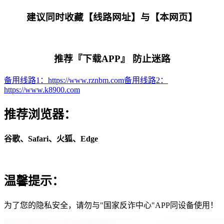
建议同时收藏【线路网址】与【本网页】
推荐『下载APP』 防止迷路
备用线路
1
：
https://www.rznbm.com
备用线路
2
：
https://www.k8900.com
推荐浏览器：
谷歌、Safari、火狐、Edge
温馨提示：
为了您的隐私安全，请勿与"国家反诈中心"APP同设备使用！