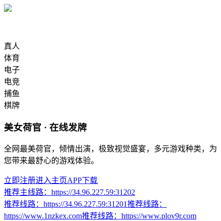
真人
体育
电子
电竞
捕鱼
棋牌
美女荷官 · 在线发牌
全网最美荷官，倾情出演，极致视觉盛宴，多元游戏种类，为
您带来最舒心的游戏体验。
立即注册
进入主页
APP下载
推荐主线路：
https://34.96.227.59:31202
推荐线路：
https://34.96.227.59:31201
推荐线路：
https://www.1nzkex.com
推荐线路：
https://www.plov9r.com