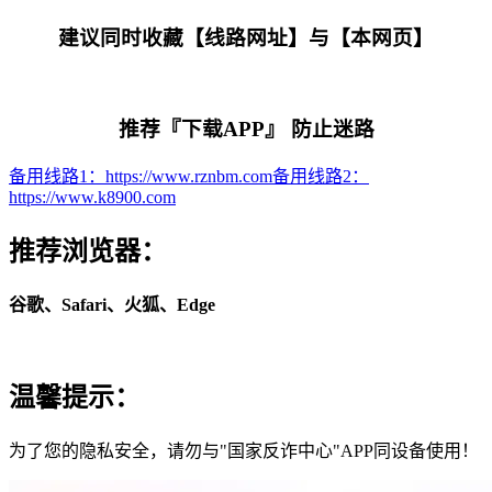
建议同时收藏【线路网址】与【本网页】
推荐『下载APP』 防止迷路
备用线路
1
：
https://www.rznbm.com
备用线路
2
：
https://www.k8900.com
推荐浏览器：
谷歌、Safari、火狐、Edge
温馨提示：
为了您的隐私安全，请勿与"国家反诈中心"APP同设备使用！