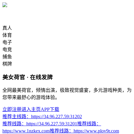
真人
体育
电子
电竞
捕鱼
棋牌
美女荷官 · 在线发牌
全网最美荷官，倾情出演，极致视觉盛宴，多元游戏种类，为
您带来最舒心的游戏体验。
立即注册
进入主页
APP下载
推荐主线路：
https://34.96.227.59:31202
推荐线路：
https://34.96.227.59:31201
推荐线路：
https://www.1nzkex.com
推荐线路：
https://www.plov9r.com