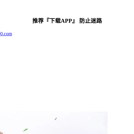
推荐『下载APP』 防止迷路
00.com