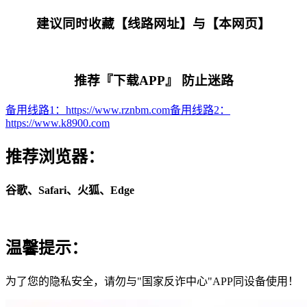
建议同时收藏【线路网址】与【本网页】
推荐『下载APP』 防止迷路
备用线路
1
：
https://www.rznbm.com
备用线路
2
：
https://www.k8900.com
推荐浏览器：
谷歌、Safari、火狐、Edge
温馨提示：
为了您的隐私安全，请勿与"国家反诈中心"APP同设备使用！